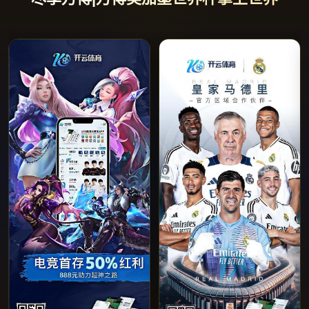
预览万博|万博美加墨世界杯APP
尽享万博|万博美加墨世界杯掌上世界