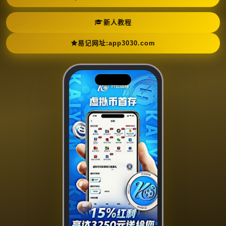
新人教程
易记网址:app3030.com